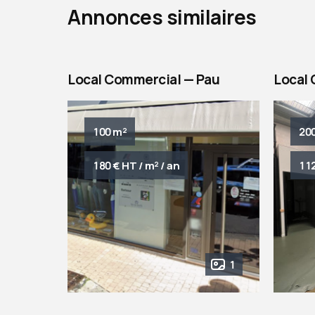
Annonces similaires
Local Commercial — Pau
Local
100 m²
20
180 € HT / m² / an
112
1