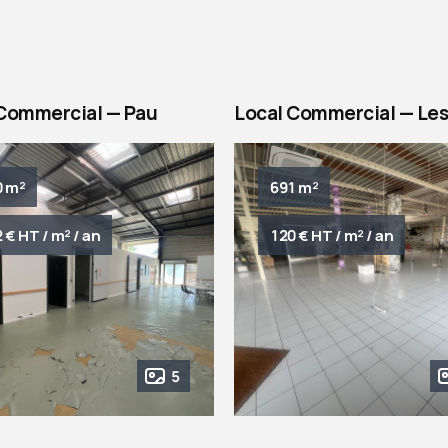
 Commercial — Pau
Local Commercial — Les
0 m²
691 m²
 € HT / m² / an
120 € HT / m² / an
5