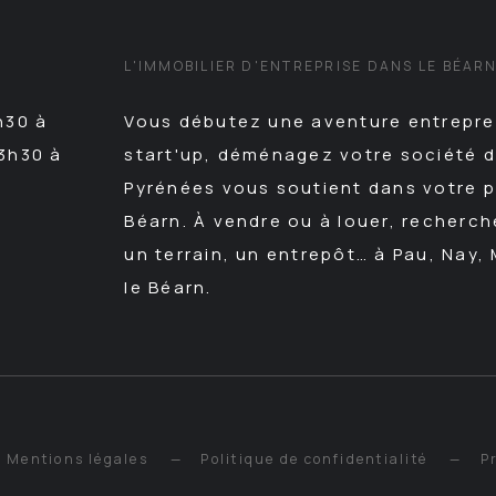
L'IMMOBILIER D'ENTREPRISE DANS LE BÉAR
h30 à
Vous débutez une aventure entrepren
13h30 à
start'up, déménagez votre société d
Pyrénées vous soutient dans votre pr
Béarn. À vendre ou à louer, recherc
un terrain, un entrepôt… à Pau, Nay,
le Béarn.
Mentions légales
Politique de confidentialité
P