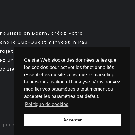
N
euriale en Béarn, créez votre
ans le Sud-Ouest ? Invest In Pau
ojet d'installation avec la CCI Pau
hez un bureau, un local commercial,
Ce site Web stocke des données telles que
les cookies pour activer les fonctionnalités
 Mourenx, Orthez, Oloron et dans tout
essentielles du site, ainsi que le marketing,
la personnalisation et l'analyse. Vous pouvez
modifier vos paramètres à tout moment ou
accepter les paramètres par défaut.
Politique de cookies
Accepter
ropulsé par
Appolo