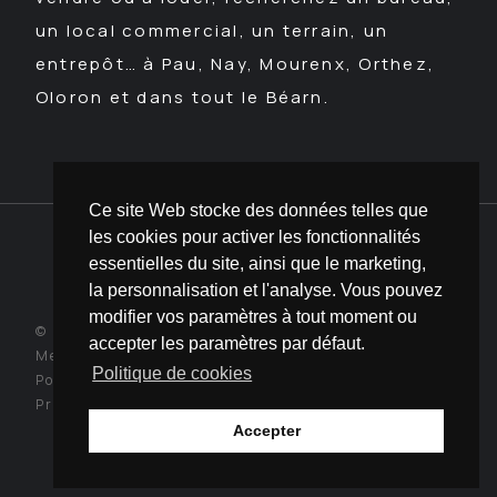
un local commercial, un terrain, un
entrepôt… à Pau, Nay, Mourenx, Orthez,
Oloron et dans tout le Béarn.
Ce site Web stocke des données telles que
les cookies pour activer les fonctionnalités
essentielles du site, ainsi que le marketing,
la personnalisation et l'analyse. Vous pouvez
modifier vos paramètres à tout moment ou
© Invest In Pau Pyrénées par la CCI Pau Béarn
accepter les paramètres par défaut.
Mentions légales
Politique de cookies
Politique de confidentialité
Propulsé par
Appolo
Accepter