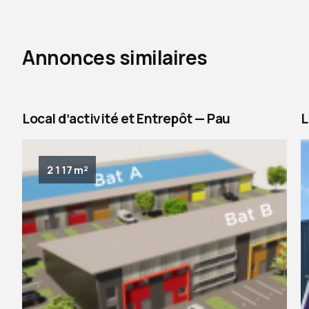
Annonces similaires
Local dʼactivité et Entrepôt — Pau
L
2 117 m²