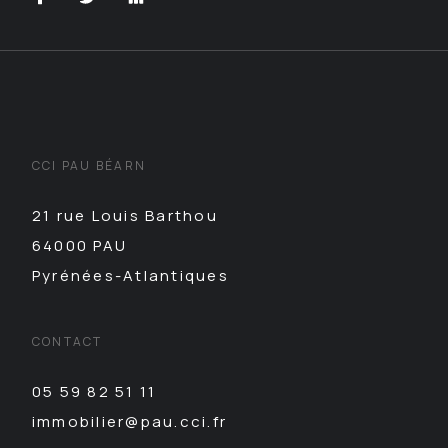
CCI PAU BÉARN
21 rue Louis Barthou
64000 PAU
Pyrénées-Atlantiques
CONTACT
05 59 82 51 11
immobilier@pau.cci.fr